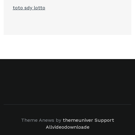
toto sdy lotto
Theme Anews by
themeuniver
Support
Allvideodownloade