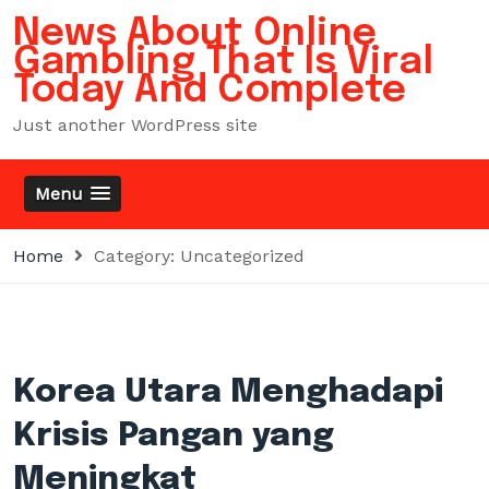
Skip
News About Online
to
Gambling That Is Viral
content
Today And Complete
Just another WordPress site
Menu
Home
Category:
Uncategorized
Korea Utara Menghadapi
Krisis Pangan yang
Meningkat