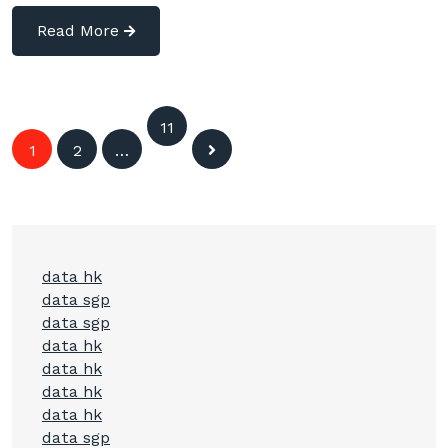
Read More
Posts
11
1
2
…
3
navigation
data hk
data sgp
data sgp
data hk
data hk
data hk
data hk
data sgp