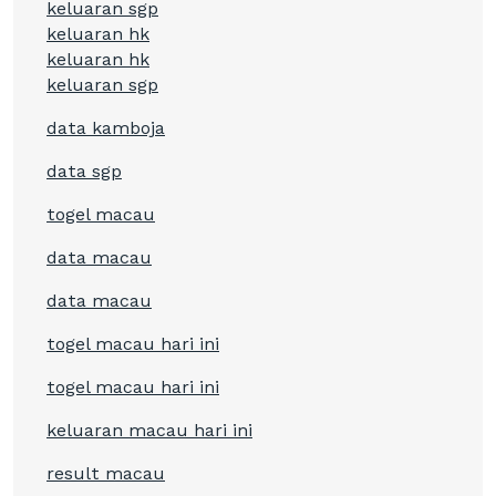
keluaran sgp
keluaran hk
keluaran hk
keluaran sgp
data kamboja
data sgp
togel macau
data macau
data macau
togel macau hari ini
togel macau hari ini
keluaran macau hari ini
result macau