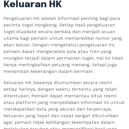
Keluaran HK
Pengeluaran HK adalah informasi penting bagi para
pecinta togel Hongkong. Setiap hasil pengeluaran
togel diupdate secara berkala dan menjadi acuan
utama bagi pemain untuk memprediksi nomor yang
akan keluar. Dengan mengetahui pengeluaran ini,
pemain dapat menganalisis pola atau tren yang
mungkin terjadi dalam permainan togel. Hal ini tidak
hanya meningkatkan peluang menang, tetapi juga
menambah kesenangan dalam bermain.
Keluaran HK biasanya diumumkan secara resmi
setiap harinya, dengan waktu tertentu yang telah
ditentukan. Pemain dapat memantau situs resmi
atau platform yang menyediakan informasi ini untuk
mendapatkan data yang akurat dan terpercaya.
Keluaran yang tepat dan cepat sangat dibutuhkan
agar pemain tidak kehilangan kesempatan dalam
melakukan taruhan atau memverifikasi hasil yang