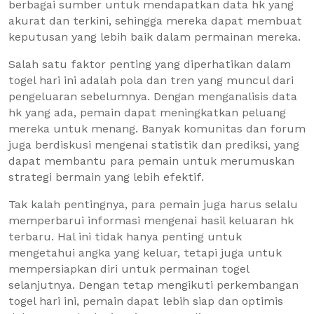
berbagai sumber untuk mendapatkan data hk yang
akurat dan terkini, sehingga mereka dapat membuat
keputusan yang lebih baik dalam permainan mereka.
Salah satu faktor penting yang diperhatikan dalam
togel hari ini adalah pola dan tren yang muncul dari
pengeluaran sebelumnya. Dengan menganalisis data
hk yang ada, pemain dapat meningkatkan peluang
mereka untuk menang. Banyak komunitas dan forum
juga berdiskusi mengenai statistik dan prediksi, yang
dapat membantu para pemain untuk merumuskan
strategi bermain yang lebih efektif.
Tak kalah pentingnya, para pemain juga harus selalu
memperbarui informasi mengenai hasil keluaran hk
terbaru. Hal ini tidak hanya penting untuk
mengetahui angka yang keluar, tetapi juga untuk
mempersiapkan diri untuk permainan togel
selanjutnya. Dengan tetap mengikuti perkembangan
togel hari ini, pemain dapat lebih siap dan optimis