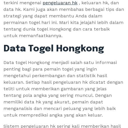
terkini mengenai
pengeluaran hk
, keluaran hk, dan
data hk. Kami juga akan membahas berbagai tips dan
strategi yang dapat membantu Anda dalam
permainan togel hari ini. Mari kita jelajahi lebih dalam
tentang dunia togel Hongkong dan cara terbaik
untuk memanfaatkannya.
Data Togel Hongkong
Data togel Hongkong menjadi salah satu informasi
penting bagi para pemain togel yang ingin
mengetahui perkembangan dan statistik hasil
keluaran. Setiap hasil pengeluaran hk dicatat dengan
teliti untuk memberikan gambaran yang jelas
tentang pola angka yang sering muncul. Dengan
memiliki data hk yang akurat, pemain dapat
menganalisis dan mencari peluang yang lebih baik
untuk memprediksi angka yang akan keluar.
Sistem pengeluaran hk sering kali memberikan hasil