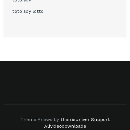
toto sdy lotto
Theme Anews by
themeuniver
Support
Allvideodownloade