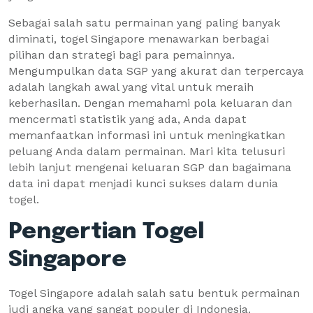
Sebagai salah satu permainan yang paling banyak
diminati, togel Singapore menawarkan berbagai
pilihan dan strategi bagi para pemainnya.
Mengumpulkan data SGP yang akurat dan terpercaya
adalah langkah awal yang vital untuk meraih
keberhasilan. Dengan memahami pola keluaran dan
mencermati statistik yang ada, Anda dapat
memanfaatkan informasi ini untuk meningkatkan
peluang Anda dalam permainan. Mari kita telusuri
lebih lanjut mengenai keluaran SGP dan bagaimana
data ini dapat menjadi kunci sukses dalam dunia
togel.
Pengertian Togel
Singapore
Togel Singapore adalah salah satu bentuk permainan
judi angka yang sangat populer di Indonesia.