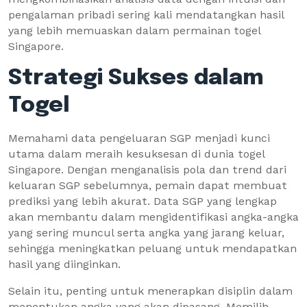
pengalaman pribadi sering kali mendatangkan hasil
yang lebih memuaskan dalam permainan togel
Singapore.
Strategi Sukses dalam
Togel
Memahami data pengeluaran SGP menjadi kunci
utama dalam meraih kesuksesan di dunia togel
Singapore. Dengan menganalisis pola dan trend dari
keluaran SGP sebelumnya, pemain dapat membuat
prediksi yang lebih akurat. Data SGP yang lengkap
akan membantu dalam mengidentifikasi angka-angka
yang sering muncul serta angka yang jarang keluar,
sehingga meningkatkan peluang untuk mendapatkan
hasil yang diinginkan.
Selain itu, penting untuk menerapkan disiplin dalam
menentukan angka yang akan dipasang. Memilih