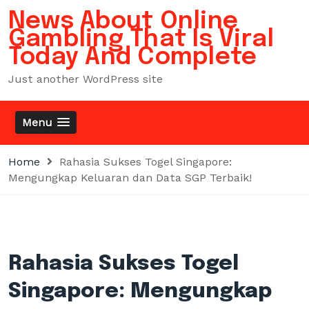
Skip
News About Online
to
Gambling That Is Viral
content
Today And Complete
Just another WordPress site
Menu
Home
Rahasia Sukses Togel Singapore:
Mengungkap Keluaran dan Data SGP Terbaik!
Rahasia Sukses Togel
Singapore: Mengungkap