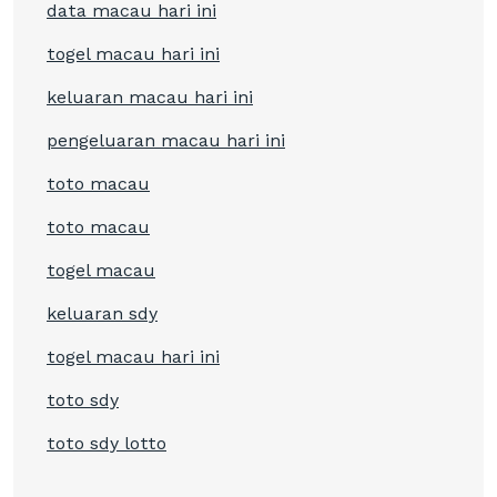
data macau hari ini
togel macau hari ini
keluaran macau hari ini
pengeluaran macau hari ini
toto macau
toto macau
togel macau
keluaran sdy
togel macau hari ini
toto sdy
toto sdy lotto