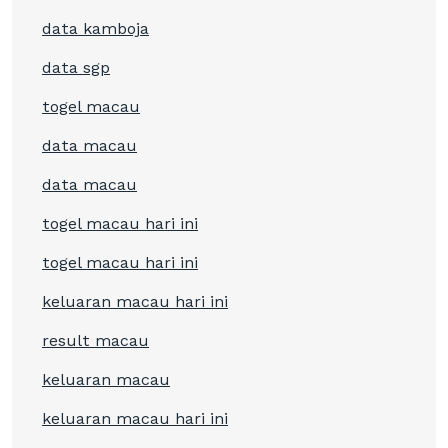
data kamboja
data sgp
togel macau
data macau
data macau
togel macau hari ini
togel macau hari ini
keluaran macau hari ini
result macau
keluaran macau
keluaran macau hari ini