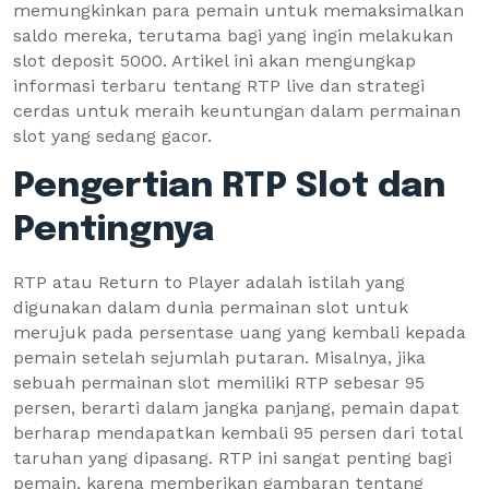
memungkinkan para pemain untuk memaksimalkan
saldo mereka, terutama bagi yang ingin melakukan
slot deposit 5000. Artikel ini akan mengungkap
informasi terbaru tentang RTP live dan strategi
cerdas untuk meraih keuntungan dalam permainan
slot yang sedang gacor.
Pengertian RTP Slot dan
Pentingnya
RTP atau Return to Player adalah istilah yang
digunakan dalam dunia permainan slot untuk
merujuk pada persentase uang yang kembali kepada
pemain setelah sejumlah putaran. Misalnya, jika
sebuah permainan slot memiliki RTP sebesar 95
persen, berarti dalam jangka panjang, pemain dapat
berharap mendapatkan kembali 95 persen dari total
taruhan yang dipasang. RTP ini sangat penting bagi
pemain, karena memberikan gambaran tentang