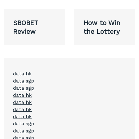
Post
SBOBET
How to Win
navigation
Review
the Lottery
data hk
data sgp
data sgp
data hk
data hk
data hk
data hk
data sgp
data sgp
data sgp