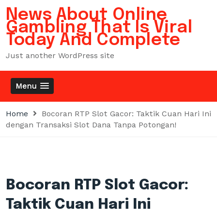
Skip
News About Online
to
Gambling That Is Viral
content
Today And Complete
Just another WordPress site
Menu
Home
Bocoran RTP Slot Gacor: Taktik Cuan Hari Ini
dengan Transaksi Slot Dana Tanpa Potongan!
Bocoran RTP Slot Gacor:
Taktik Cuan Hari Ini