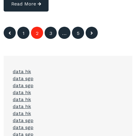
Read More
Posts
1
2
3
…
5
navigation
data hk
data sgp
data sgp
data hk
data hk
data hk
data hk
data sgp
data sgp
data sgp