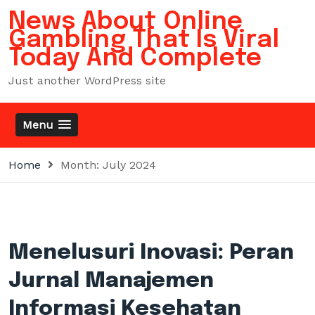
Skip
News About Online
to
Gambling That Is Viral
content
Today And Complete
Just another WordPress site
Menu
Home
Month:
July 2024
Menelusuri Inovasi: Peran
Jurnal Manajemen
Informasi Kesehatan