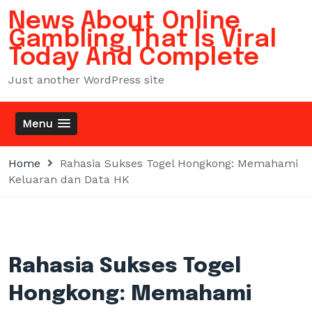
Skip
News About Online
to
Gambling That Is Viral
content
Today And Complete
Just another WordPress site
Menu
Home
Rahasia Sukses Togel Hongkong: Memahami
Keluaran dan Data HK
Rahasia Sukses Togel
Hongkong: Memahami