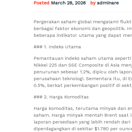
Posted
March 28, 2026
by
adminare
Pergerakan saham global mengalami fluktuas
berbagai faktor ekonomi dan geopolitik. I
beberapa indikator utama yang dapat me
### 1. Indeks Utama
Pemantauan indeks saham utama seperti S
Nikkei 225 dan SSE Composite di Asia menj
penurunan sebesar 1.2%, dipicu oleh lap
perusahaan teknologi. Sementara itu, di 
0.5%, berkat perkembangan positif di sekt
### 2. Harga Komoditas
Harga komoditas, terutama minyak dan em
saham. Harga minyak mentah Brent saat ini
laporan persediaan yang lebih rendah dari
diperdagangkan di sekitar $1.780 per oun