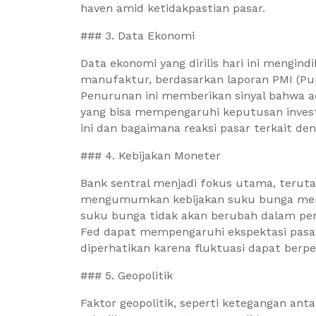
haven amid ketidakpastian pasar.
### 3. Data Ekonomi
Data ekonomi yang dirilis hari ini mengin
manufaktur, berdasarkan laporan PMI (Pur
Penurunan ini memberikan sinyal bahwa 
yang bisa mempengaruhi keputusan inves
ini dan bagaimana reaksi pasar terkait de
### 4. Kebijakan Moneter
Bank sentral menjadi fokus utama, terut
mengumumkan kebijakan suku bunga men
suku bunga tidak akan berubah dalam per
Fed dapat mempengaruhi ekspektasi pasar
diperhatikan karena fluktuasi dapat berp
### 5. Geopolitik
Faktor geopolitik, seperti ketegangan ant