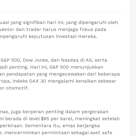
i yang signifikan hari ini, yang dipengaruhi oleh
nvestor dan trader harus menjaga fokus pada
mpengaruhi keputusan investasi mereka.
&P 500, Dow Jones, dan Nasdaq di AS, serta
adi penting. Hari ini, S&P 500 menunjukkan
oran pendapatan yang mengecewakan dari beberapa
Eropa, indeks DAX 30 mengalami kenaikan sebesar
or otomotif.
as, juga berperan penting dalam pergerakan
 berada di level $85 per barel, meningkat setelah
 perkiraan. Sementara itu, emas berjangka
ce, mencerminkan permintaan sebagai aset safe