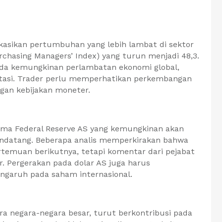
dikasikan pertumbuhan yang lebih lambat di sektor
chasing Managers’ Index) yang turun menjadi 48,3.
ada kemungkinan perlambatan ekonomi global,
tasi. Trader perlu memperhatikan perkembangan
ngan kebijakan moneter.
ama Federal Reserve AS yang kemungkinan akan
datang. Beberapa analis memperkirakan bahwa
temuan berikutnya, tetapi komentar dari pejabat
. Pergerakan pada dolar AS juga harus
engaruh pada saham internasional.
ara negara-negara besar, turut berkontribusi pada