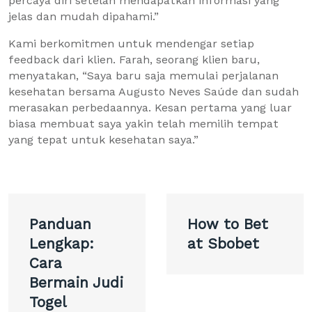
percaya diri setelah mendapatkan informasi yang
jelas dan mudah dipahami.”
Kami berkomitmen untuk mendengar setiap
feedback dari klien. Farah, seorang klien baru,
menyatakan, “Saya baru saja memulai perjalanan
kesehatan bersama Augusto Neves Saúde dan sudah
merasakan perbedaannya. Kesan pertama yang luar
biasa membuat saya yakin telah memilih tempat
yang tepat untuk kesehatan saya.”
Post
Panduan
How to Bet
navigation
Lengkap:
at Sbobet
Cara
Bermain Judi
Togel