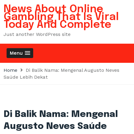
Skip
News About Online
to
Gambling That Is Viral
content
Today And Complete
Just another WordPress site
Menu
Home
Di Balik Nama: Mengenal Augusto Neves
Saúde Lebih Dekat
Di Balik Nama: Mengenal
Augusto Neves Saúde