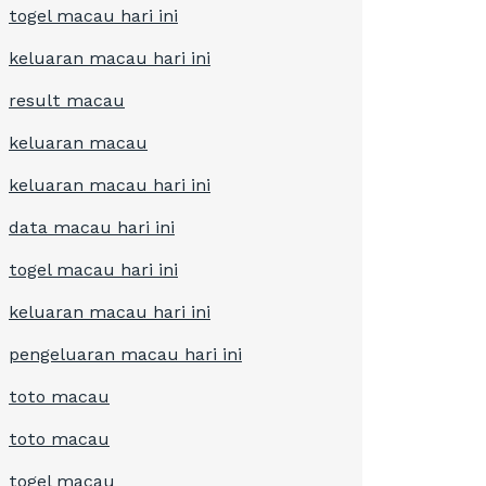
togel macau hari ini
keluaran macau hari ini
result macau
keluaran macau
keluaran macau hari ini
data macau hari ini
togel macau hari ini
keluaran macau hari ini
pengeluaran macau hari ini
toto macau
toto macau
togel macau