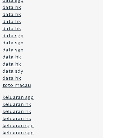
data sgp
data hk
data hk
data hk
data hk
data sgp
data sgp
data sgp
data hk
data hk
data sdy
data hk
toto macau
keluaran sgp
keluaran hk
keluaran hk
keluaran hk
keluaran sgp
keluaran sgp