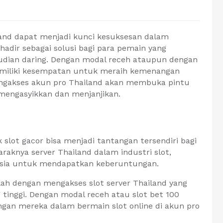
land dapat menjadi kunci kesuksesan dalam
hadir sebagai solusi bagi para pemain yang
udian daring. Dengan modal receh ataupun dengan
emiliki kesempatan untuk meraih kemenangan
Mengakses akun pro Thailand akan membuka pintu
mengasyikkan dan menjanjikan.
 slot gacor bisa menjadi tantangan tersendiri bagi
aknya server Thailand dalam industri slot,
asia untuk mendapatkan keberuntungan.
alah dengan mengakses slot server Thailand yang
 tinggi. Dengan modal receh atau slot bet 100
an mereka dalam bermain slot online di akun pro