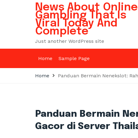
Skip
News About Online
to
Gambling That Is
content
Viral Today And
Complete
Just another WordPress site
Home
Sample Page
Home
Panduan Bermain Nenekslot: Raha
Panduan Bermain Nen
Gacor di Server Thai