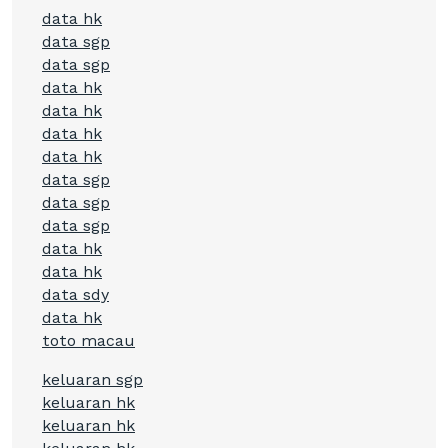
data hk
data sgp
data sgp
data hk
data hk
data hk
data hk
data sgp
data sgp
data sgp
data hk
data hk
data sdy
data hk
toto macau
keluaran sgp
keluaran hk
keluaran hk