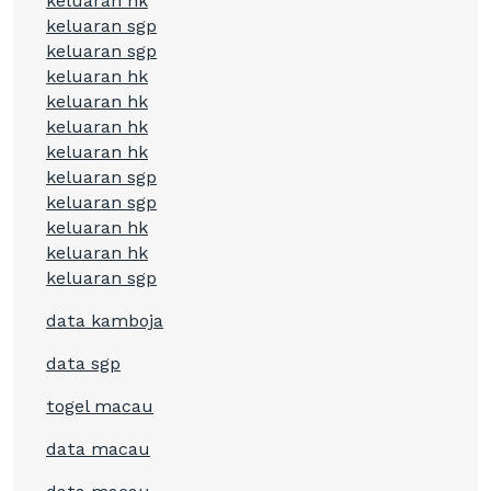
keluaran hk
keluaran sgp
keluaran sgp
keluaran hk
keluaran hk
keluaran hk
keluaran hk
keluaran sgp
keluaran sgp
keluaran hk
keluaran hk
keluaran sgp
data kamboja
data sgp
togel macau
data macau