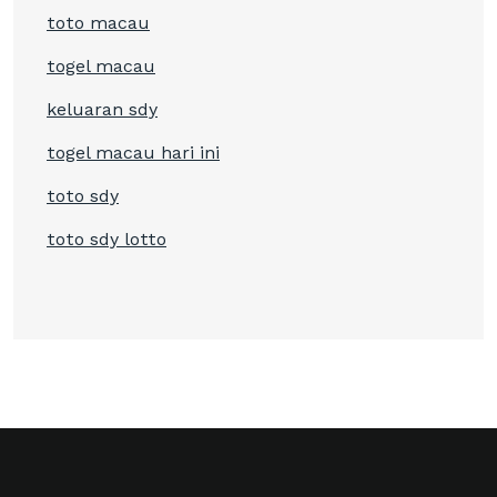
toto macau
togel macau
keluaran sdy
togel macau hari ini
toto sdy
toto sdy lotto