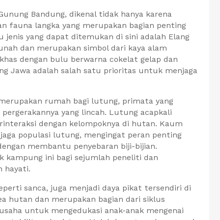
Gunung Bandung, dikenal tidak hanya karena
n fauna langka yang merupakan bagian penting
u jenis yang dapat ditemukan di sini adalah Elang
nah dan merupakan simbol dari kaya alam
ang khas dengan bulu berwarna cokelat gelap dan
ang Jawa adalah salah satu prioritas untuk menjaga
 merupakan rumah bagi lutung, primata yang
 pergerakannya yang lincah. Lutung acapkali
erinteraksi dengan kelompoknya di hutan. Kaum
njaga populasi lutung, mengingat peran penting
engan membantu penyebaran biji-bijian.
 kampung ini bagi sejumlah peneliti dan
 hayati.
eperti sanca, juga menjadi daya pikat tersendiri di
area hutan dan merupakan bagian dari siklus
rusaha untuk mengedukasi anak-anak mengenai