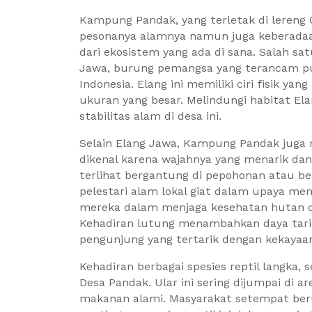
Kampung Pandak, yang terletak di lereng 
pesonanya alamnya namun juga keberadaa
dari ekosistem yang ada di sana. Salah sat
Jawa, burung pemangsa yang terancam pu
Indonesia. Elang ini memiliki ciri fisik y
ukuran yang besar. Melindungi habitat El
stabilitas alam di desa ini.
Selain Elang Jawa, Kampung Pandak juga
dikenal karena wajahnya yang menarik dan
terlihat bergantung di pepohonan atau b
pelestari alam lokal giat dalam upaya me
mereka dalam menjaga kesehatan hutan d
Kehadiran lutung menambahkan daya tarik
pengunjung yang tertarik dengan kekayaan
Kehadiran berbagai spesies reptil langka, s
Desa Pandak. Ular ini sering dijumpai di 
makanan alami. Masyarakat setempat be