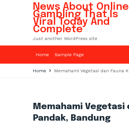
Skip
News About Online
to
Gambling That Is
content
Viral Today And
Complete
Just another WordPress site
Home
Sample Page
Home
Memahami Vegetasi dan Fauna K
Memahami Vegetasi d
Pandak, Bandung