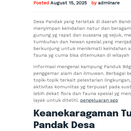
Posted
August 15, 2025
by
adminare
Desa Pandak yang terletak di daerah Ban
menyimpan keindahan natur dan beragamnya
gunung yg rapat dan suasana yg sejuk, me
tumbuhan dan hewan spesial yang menjadi 
berkunjung untuk menikmati keindahan al
fauna yg cuma bisa ditemukan di wilayah i
Informasi mengenai kampung Panduk Bdg 
penggemar alam dan ilmuwan. Berbagai 
topik-topik terkait pelestarian lingkunga
aktivitas komunitas yg terpusat pada sustai
lebih dekat flora dan fauna spesial yg men
layak untuk diteliti.
pengeluaran sgp
Keanekaragaman T
Pandak Desa