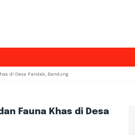
has di Desa Pandak, Bandung
an Fauna Khas di Desa