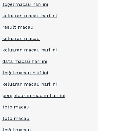
togel macau hari ini
keluaran macau hari ini
result macau
keluaran macau
keluaran macau hari ini
data macau hari ini
togel macau hari ini
keluaran macau hari ini
pengeluaran macau hari ini
toto macau
toto macau
togel macau