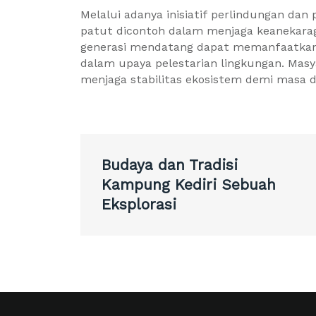
Melalui adanya inisiatif perlindungan dan 
patut dicontoh dalam menjaga keanekarag
generasi mendatang dapat memanfaatkan a
dalam upaya pelestarian lingkungan. Masy
menjaga stabilitas ekosistem demi masa d
Post
Budaya dan Tradisi
navigation
Kampung Kediri Sebuah
Eksplorasi