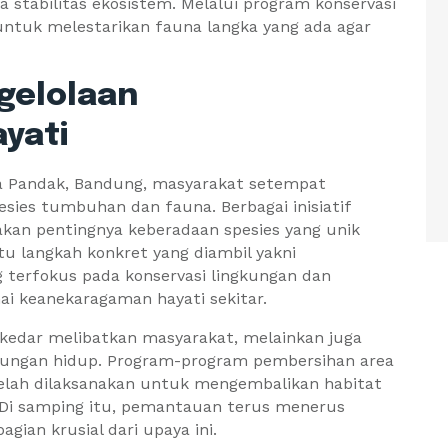
a stabilitas ekosistem. Melalui program konservasi
ntuk melestarikan fauna langka yang ada agar
gelolaan
yati
sa Pandak, Bandung, masyarakat setempat
esies tumbuhan dan fauna. Berbagai inisiatif
kan pentingnya keberadaan spesies yang unik
tu langkah konkret yang diambil yakni
terfokus pada konservasi lingkungan dan
i keanekaragaman hayati sekitar.
sekedar melibatkan masyarakat, melainkan juga
gkungan hidup. Program-program pembersihan area
telah dilaksanakan untuk mengembalikan habitat
h. Di samping itu, pemantauan terus menerus
gian krusial dari upaya ini.