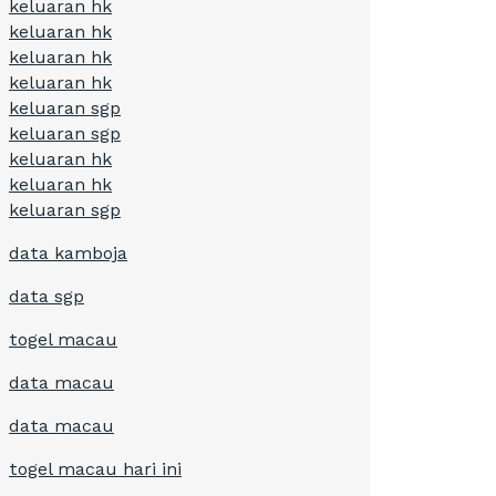
keluaran hk
keluaran hk
keluaran hk
keluaran hk
keluaran sgp
keluaran sgp
keluaran hk
keluaran hk
keluaran sgp
data kamboja
data sgp
togel macau
data macau
data macau
togel macau hari ini